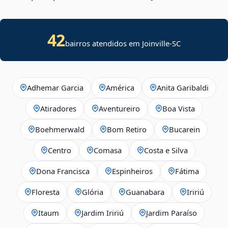
42
bairros atendidos em Joinville-SC
Adhemar Garcia
América
Anita Garibaldi
Atiradores
Aventureiro
Boa Vista
Boehmerwald
Bom Retiro
Bucarein
Centro
Comasa
Costa e Silva
Dona Francisca
Espinheiros
Fátima
Floresta
Glória
Guanabara
Iririú
Itaum
Jardim Iririú
Jardim Paraíso