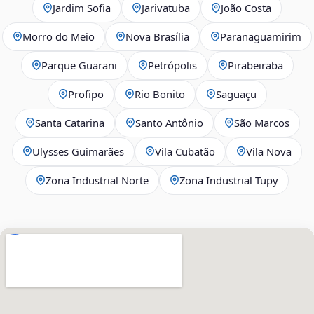
Jardim Sofia
Jarivatuba
João Costa
Morro do Meio
Nova Brasília
Paranaguamirim
Parque Guarani
Petrópolis
Pirabeiraba
Profipo
Rio Bonito
Saguaçu
Santa Catarina
Santo Antônio
São Marcos
Ulysses Guimarães
Vila Cubatão
Vila Nova
Zona Industrial Norte
Zona Industrial Tupy