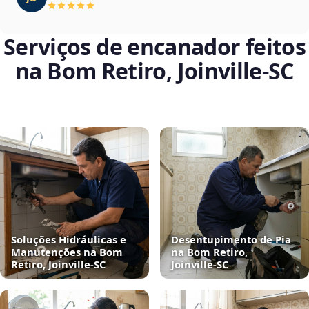
Serviços de encanador feitos
na Bom Retiro, Joinville‑SC
Soluções Hidráulicas e
Desentupimento de Pia
Manutenções na Bom
na Bom Retiro,
Retiro, Joinville‑SC
Joinville‑SC