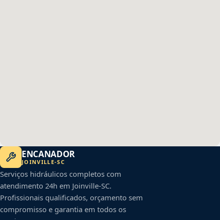
ENCANADOR
JOINVILLE
-
SC
Serviços hidráulicos completos com
atendimento 24h em
Joinville
-
SC
.
Profissionais qualificados, orçamento sem
compromisso e garantia em todos os