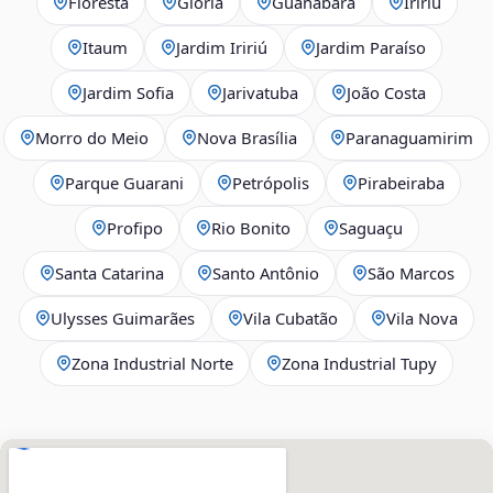
Floresta
Glória
Guanabara
Iririú
Itaum
Jardim Iririú
Jardim Paraíso
Jardim Sofia
Jarivatuba
João Costa
Morro do Meio
Nova Brasília
Paranaguamirim
Parque Guarani
Petrópolis
Pirabeiraba
Profipo
Rio Bonito
Saguaçu
Santa Catarina
Santo Antônio
São Marcos
Ulysses Guimarães
Vila Cubatão
Vila Nova
Zona Industrial Norte
Zona Industrial Tupy