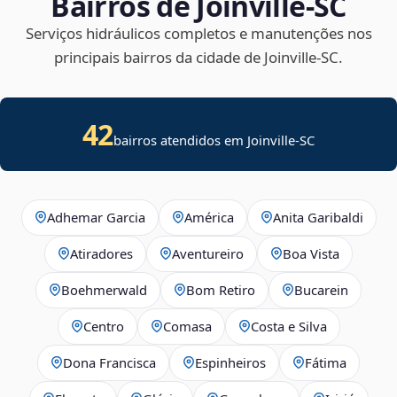
Bairros de Joinville‑SC
Serviços hidráulicos completos e manutenções nos
principais bairros da cidade de Joinville‑SC.
42
bairros atendidos em Joinville-SC
Adhemar Garcia
América
Anita Garibaldi
Atiradores
Aventureiro
Boa Vista
Boehmerwald
Bom Retiro
Bucarein
Centro
Comasa
Costa e Silva
Dona Francisca
Espinheiros
Fátima