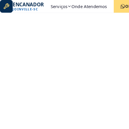
ENCANADOR
Serviços
Onde Atendemos
O
JOINVILLE
-
SC