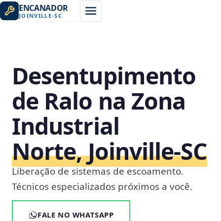
ENCANADOR
JOINVILLE
-
SC
Desentupimento
de Ralo na Zona
Industrial
Norte, Joinville‑SC
Liberação de sistemas de escoamento.
Técnicos especializados próximos a você.
FALE NO WHATSAPP