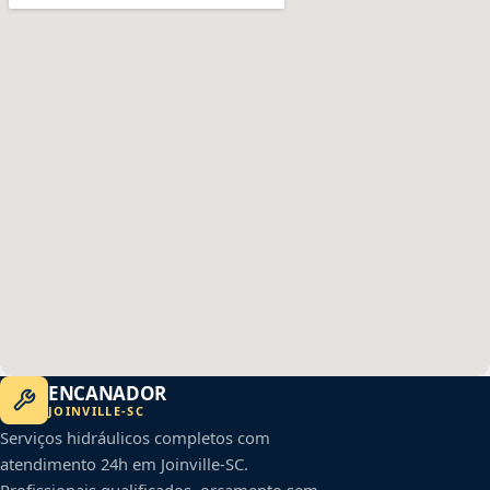
ENCANADOR
JOINVILLE
-
SC
Serviços hidráulicos completos com
atendimento 24h em
Joinville
-
SC
.
Profissionais qualificados, orçamento sem