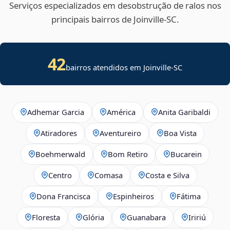
Serviços especializados em desobstrução de ralos nos
principais bairros de Joinville‑SC.
42
bairros atendidos em Joinville-SC
Adhemar Garcia
América
Anita Garibaldi
Atiradores
Aventureiro
Boa Vista
Boehmerwald
Bom Retiro
Bucarein
Centro
Comasa
Costa e Silva
Dona Francisca
Espinheiros
Fátima
Floresta
Glória
Guanabara
Iririú