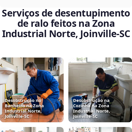
Serviços de desentupimento
de ralo feitos na Zona
Industrial Norte, Joinville‑SC
Desobstrução no
Desobstrução na
Banheiro na Zona
Cozinha na Zona
Industrial Norte,
Industrial Norte,
Joinville‑SC
Joinville‑SC