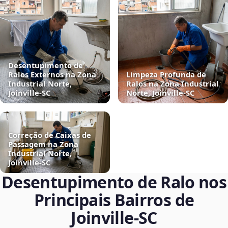
Desentupimento de
Ralos Externos na Zona
Limpeza Profunda de
Industrial Norte,
Ralos na Zona Industrial
Joinville‑SC
Norte, Joinville‑SC
Correção de Caixas de
Passagem na Zona
Industrial Norte,
Joinville‑SC
Desentupimento de Ralo nos
Principais Bairros de
Joinville‑SC