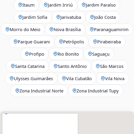
Itaum
Jardim Iririú
Jardim Paraíso
Jardim Sofia
Jarivatuba
João Costa
Morro do Meio
Nova Brasília
Paranaguamirim
Parque Guarani
Petrópolis
Pirabeiraba
Profipo
Rio Bonito
Saguaçu
Santa Catarina
Santo Antônio
São Marcos
Ulysses Guimarães
Vila Cubatão
Vila Nova
Zona Industrial Norte
Zona Industrial Tupy