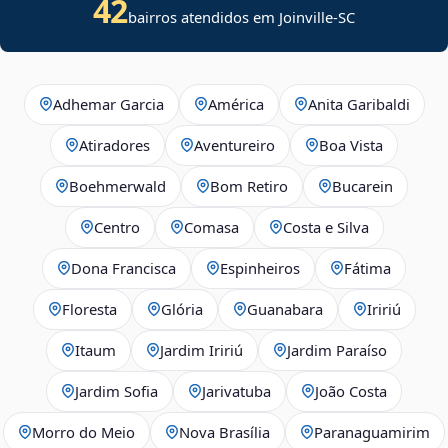
42
bairros atendidos em Joinville-SC
Adhemar Garcia
América
Anita Garibaldi
Atiradores
Aventureiro
Boa Vista
Boehmerwald
Bom Retiro
Bucarein
Centro
Comasa
Costa e Silva
Dona Francisca
Espinheiros
Fátima
Floresta
Glória
Guanabara
Iririú
Itaum
Jardim Iririú
Jardim Paraíso
Jardim Sofia
Jarivatuba
João Costa
Morro do Meio
Nova Brasília
Paranaguamirim