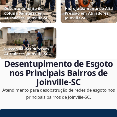
Desentupimento de
Hidrojateamento de Alta
Coluna Sanitária em
Pressão em Atiradores,
Atiradores, Joinville‑SC
Joinville‑SC
Sucção de Resíduos em
Atiradores, Joinville‑SC
Desentupimento de Esgoto
nos Principais Bairros de
Joinville‑SC
Atendimento para desobstrução de redes de esgoto nos
principais bairros de Joinville‑SC.