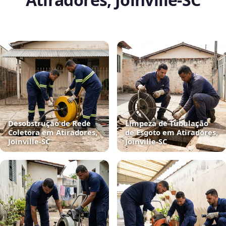
Desobstrução de Rede
Limpeza de Tubulação
Coletora em Atiradores,
de Esgoto em Atiradores,
Joinville‑SC
Joinville‑SC