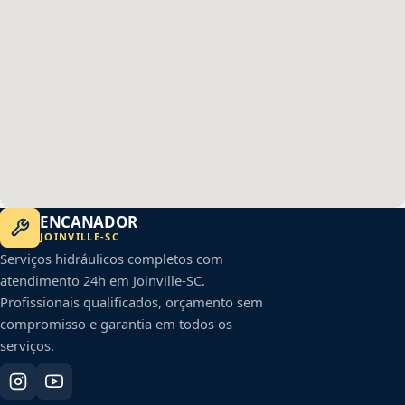
ENCANADOR
JOINVILLE
-
SC
Serviços hidráulicos completos com
atendimento 24h em
Joinville
-
SC
.
Profissionais qualificados, orçamento sem
compromisso e garantia em todos os
serviços.