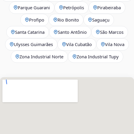
Parque Guarani
Petrópolis
Pirabeiraba
Profipo
Rio Bonito
Saguaçu
Santa Catarina
Santo Antônio
São Marcos
Ulysses Guimarães
Vila Cubatão
Vila Nova
Zona Industrial Norte
Zona Industrial Tupy