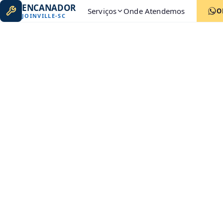
ENCANADOR
Serviços
Onde Atendemos
O
JOINVILLE
-
SC