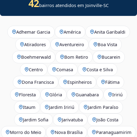
42
bairros atendidos em Joinville-SC
Adhemar Garcia
América
Anita Garibaldi
Atiradores
Aventureiro
Boa Vista
Boehmerwald
Bom Retiro
Bucarein
Centro
Comasa
Costa e Silva
Dona Francisca
Espinheiros
Fátima
Floresta
Glória
Guanabara
Iririú
Itaum
Jardim Iririú
Jardim Paraíso
Jardim Sofia
Jarivatuba
João Costa
Morro do Meio
Nova Brasília
Paranaguamirim