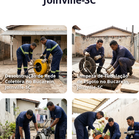
Desobstrução de Rede
Limpeza de Tubulação
Coletora no Bucarein,
de Esgoto no Bucarein,
Joinville‑SC
Joinville‑SC