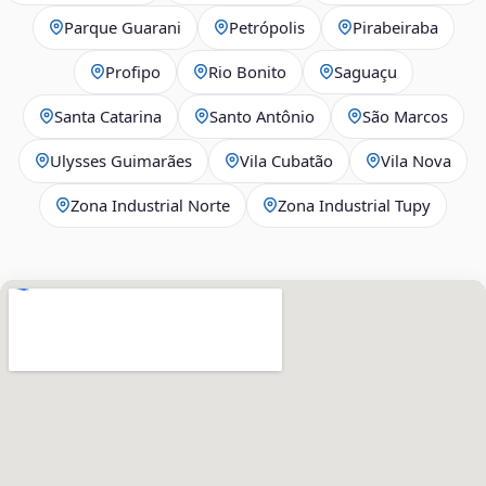
Parque Guarani
Petrópolis
Pirabeiraba
Profipo
Rio Bonito
Saguaçu
Santa Catarina
Santo Antônio
São Marcos
Ulysses Guimarães
Vila Cubatão
Vila Nova
Zona Industrial Norte
Zona Industrial Tupy