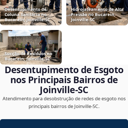
Desentupimento de
Hidrojateamento de Alta
Coluna Sanitária no
Pressão no Bucarein,
Bucarein, Joinville‑SC
Joinville‑SC
Sucção de Resíduos no
Bucarein, Joinville‑SC
Desentupimento de Esgoto
nos Principais Bairros de
Joinville‑SC
Atendimento para desobstrução de redes de esgoto nos
principais bairros de Joinville‑SC.