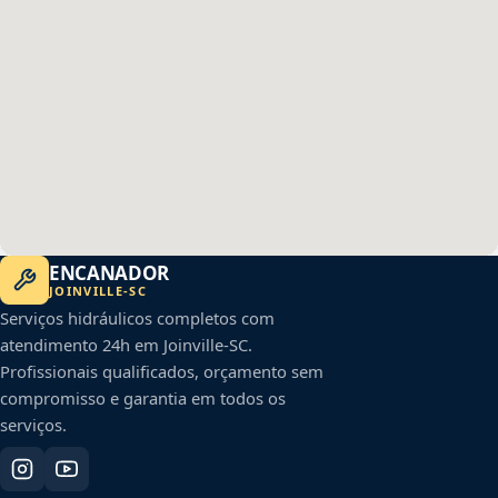
ENCANADOR
JOINVILLE
-
SC
Serviços hidráulicos completos com
atendimento 24h em
Joinville
-
SC
.
Profissionais qualificados, orçamento sem
compromisso e garantia em todos os
serviços.