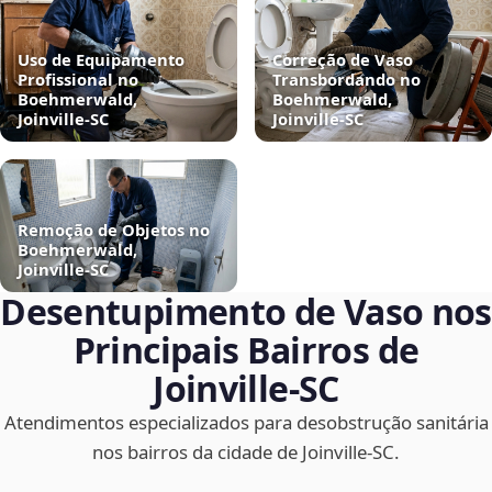
Uso de Equipamento
Correção de Vaso
Profissional no
Transbordando no
Boehmerwald,
Boehmerwald,
Joinville‑SC
Joinville‑SC
Remoção de Objetos no
Boehmerwald,
Joinville‑SC
Desentupimento de Vaso nos
Principais Bairros de
Joinville‑SC
Atendimentos especializados para desobstrução sanitária
nos bairros da cidade de Joinville‑SC.