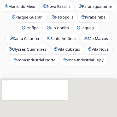
Morro do Meio
Nova Brasília
Paranaguamirim
Parque Guarani
Petrópolis
Pirabeiraba
Profipo
Rio Bonito
Saguaçu
Santa Catarina
Santo Antônio
São Marcos
Ulysses Guimarães
Vila Cubatão
Vila Nova
Zona Industrial Norte
Zona Industrial Tupy