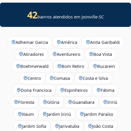
42
bairros atendidos em Joinville-SC
Adhemar Garcia
América
Anita Garibaldi
Atiradores
Aventureiro
Boa Vista
Boehmerwald
Bom Retiro
Bucarein
Centro
Comasa
Costa e Silva
Dona Francisca
Espinheiros
Fátima
Floresta
Glória
Guanabara
Iririú
Itaum
Jardim Iririú
Jardim Paraíso
Jardim Sofia
Jarivatuba
João Costa