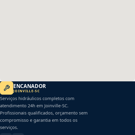
ENCANADOR
JOINVILLE
-
SC
Serviços hidráulicos completos com
atendimento 24h em
Joinville
-
SC
.
Profissionais qualificados, orçamento sem
compromisso e garantia em todos os
serviços.