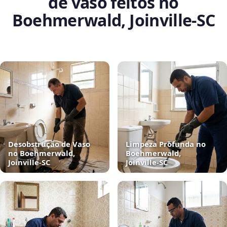
de vaso feitos no
Boehmerwald, Joinville‑SC
Desobstrução de Vaso
Limpeza Profunda no
no Boehmerwald,
Boehmerwald,
Joinville‑SC
Joinville‑SC