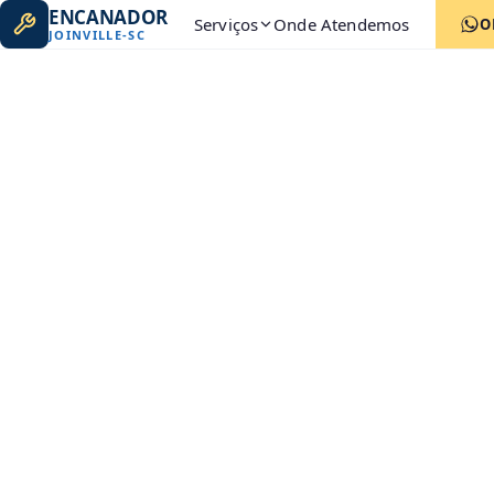
ENCANADOR
Serviços
Onde Atendemos
O
JOINVILLE
-
SC