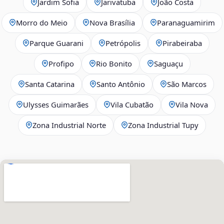
Jardim Sofia
Jarivatuba
João Costa
Morro do Meio
Nova Brasília
Paranaguamirim
Parque Guarani
Petrópolis
Pirabeiraba
Profipo
Rio Bonito
Saguaçu
Santa Catarina
Santo Antônio
São Marcos
Ulysses Guimarães
Vila Cubatão
Vila Nova
Zona Industrial Norte
Zona Industrial Tupy