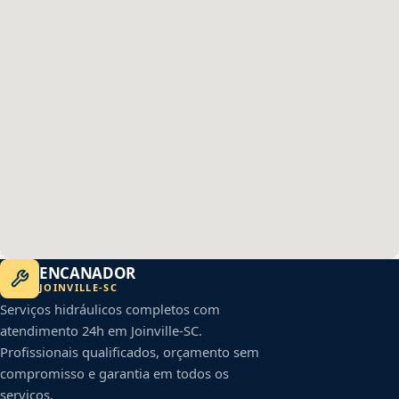
ENCANADOR
JOINVILLE
-
SC
Serviços hidráulicos completos com
atendimento 24h em
Joinville
-
SC
.
Profissionais qualificados, orçamento sem
compromisso e garantia em todos os
serviços.