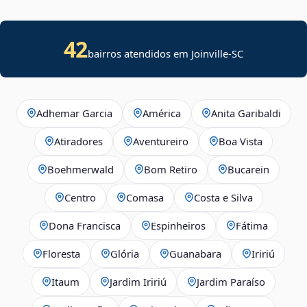
42
bairros atendidos em Joinville-SC
Adhemar Garcia
América
Anita Garibaldi
Atiradores
Aventureiro
Boa Vista
Boehmerwald
Bom Retiro
Bucarein
Centro
Comasa
Costa e Silva
Dona Francisca
Espinheiros
Fátima
Floresta
Glória
Guanabara
Iririú
Itaum
Jardim Iririú
Jardim Paraíso