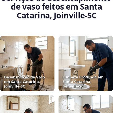
de vaso feitos em Santa
Catarina, Joinville‑SC
Desobstrução de Vaso
Limpeza Profunda em
em Santa Catarina,
Santa Catarina,
Joinville‑SC
Joinville‑SC