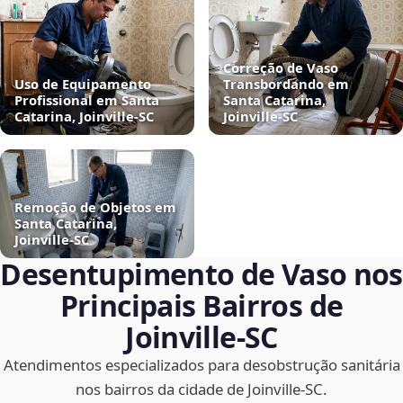
Correção de Vaso
Uso de Equipamento
Transbordando em
Profissional em Santa
Santa Catarina,
Catarina, Joinville‑SC
Joinville‑SC
Remoção de Objetos em
Santa Catarina,
Joinville‑SC
Desentupimento de Vaso nos
Principais Bairros de
Joinville‑SC
Atendimentos especializados para desobstrução sanitária
nos bairros da cidade de Joinville‑SC.