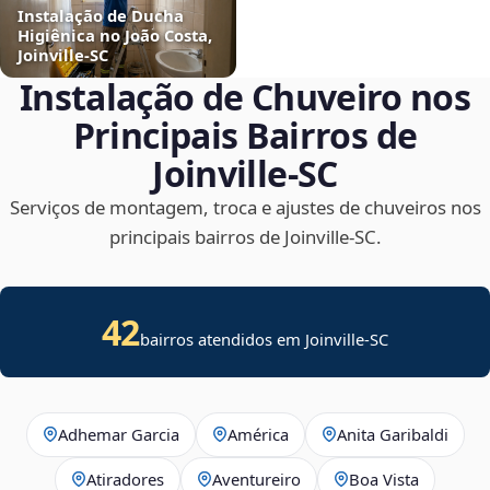
Instalação de Ducha
Higiênica no João Costa,
Joinville‑SC
Instalação de Chuveiro nos
Principais Bairros de
Joinville‑SC
Serviços de montagem, troca e ajustes de chuveiros nos
principais bairros de Joinville‑SC.
42
bairros atendidos em Joinville-SC
Adhemar Garcia
América
Anita Garibaldi
Atiradores
Aventureiro
Boa Vista