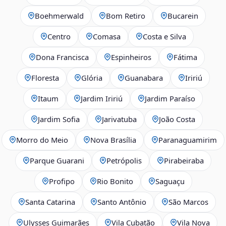
Boehmerwald
Bom Retiro
Bucarein
Centro
Comasa
Costa e Silva
Dona Francisca
Espinheiros
Fátima
Floresta
Glória
Guanabara
Iririú
Itaum
Jardim Iririú
Jardim Paraíso
Jardim Sofia
Jarivatuba
João Costa
Morro do Meio
Nova Brasília
Paranaguamirim
Parque Guarani
Petrópolis
Pirabeiraba
Profipo
Rio Bonito
Saguaçu
Santa Catarina
Santo Antônio
São Marcos
Ulysses Guimarães
Vila Cubatão
Vila Nova