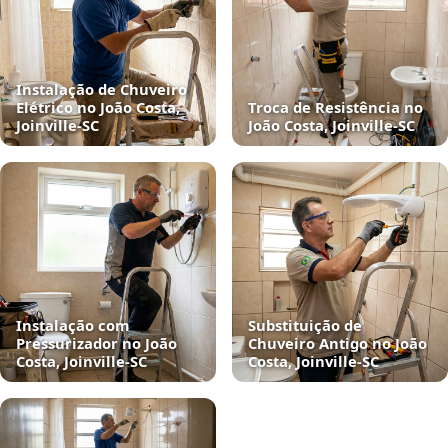
Instalação de Chuveiro
Elétrico no João Costa,
Troca de Resistência no
Joinville‑SC
João Costa, Joinville‑SC
Instalação com
Substituição de
Pressurizador no João
Chuveiro Antigo no João
Costa, Joinville‑SC
Costa, Joinville‑SC