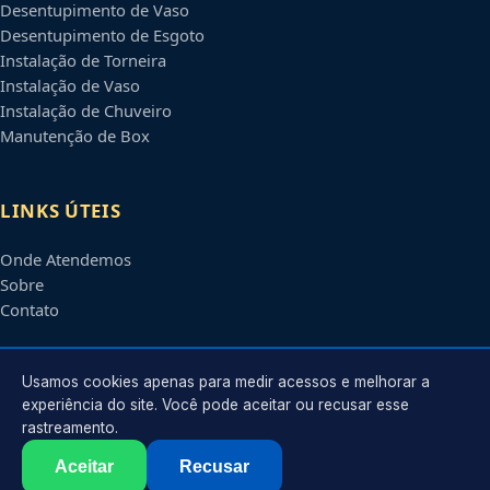
Desentupimento de Vaso
Desentupimento de Esgoto
Instalação de Torneira
Instalação de Vaso
Instalação de Chuveiro
Manutenção de Box
LINKS ÚTEIS
Onde Atendemos
Sobre
Contato
CONTATO
Usamos cookies apenas para medir acessos e melhorar a
experiência do site. Você pode aceitar ou recusar esse
rastreamento.
Atendimento em
Joinville
-
SC
e regiões parceiras
contato@encanadoremjoinville.com.br
Aceitar
Recusar
©
2026
Encanador em
Joinville
-
SC
. Todos os direitos reservados.