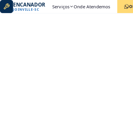
ENCANADOR
Serviços
Onde Atendemos
O
JOINVILLE
-
SC