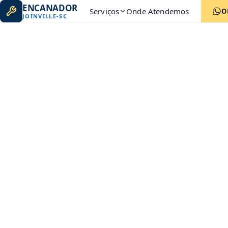
ENCANADOR
Serviços
Onde Atendemos
O
JOINVILLE
-
SC