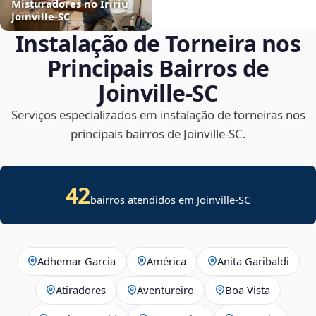
Misturadores no Iririú,
Joinville‑SC
Instalação de Torneira nos
Principais Bairros de
Joinville‑SC
Serviços especializados em instalação de torneiras nos
principais bairros de Joinville‑SC.
42
bairros atendidos em Joinville-SC
Adhemar Garcia
América
Anita Garibaldi
Atiradores
Aventureiro
Boa Vista