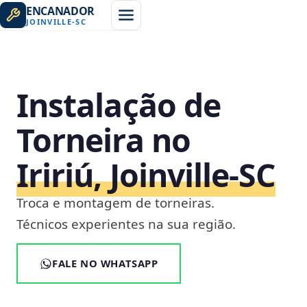
ENCANADOR
JOINVILLE
-
SC
Instalação de
Torneira no
Iririú, Joinville‑SC
Troca e montagem de torneiras.
Técnicos experientes na sua região.
FALE NO WHATSAPP