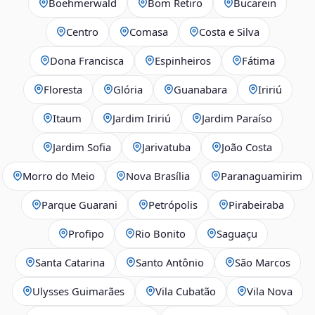
Boehmerwald
Bom Retiro
Bucarein
Centro
Comasa
Costa e Silva
Dona Francisca
Espinheiros
Fátima
Floresta
Glória
Guanabara
Iririú
Itaum
Jardim Iririú
Jardim Paraíso
Jardim Sofia
Jarivatuba
João Costa
Morro do Meio
Nova Brasília
Paranaguamirim
Parque Guarani
Petrópolis
Pirabeiraba
Profipo
Rio Bonito
Saguaçu
Santa Catarina
Santo Antônio
São Marcos
Ulysses Guimarães
Vila Cubatão
Vila Nova