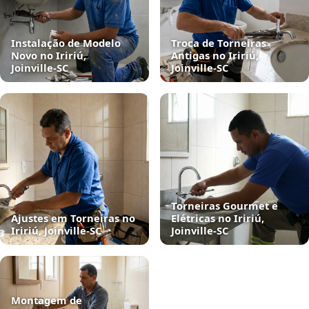
Instalação de Modelo
Troca de Torneiras
Novo no Iririú,
Antigas no Iririú,
Joinville‑SC
Joinville‑SC
Torneiras Gourmet e
Ajustes em Torneiras no
Elétricas no Iririú,
Iririú, Joinville‑SC
Joinville‑SC
Montagem de