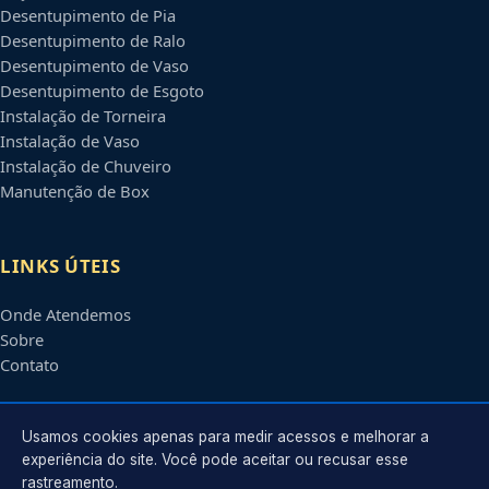
Desentupimento de Pia
Desentupimento de Ralo
Desentupimento de Vaso
Desentupimento de Esgoto
Instalação de Torneira
Instalação de Vaso
Instalação de Chuveiro
Manutenção de Box
LINKS ÚTEIS
Onde Atendemos
Sobre
Contato
CONTATO
Usamos cookies apenas para medir acessos e melhorar a
experiência do site. Você pode aceitar ou recusar esse
rastreamento.
Atendimento em
Joinville
-
SC
e regiões parceiras