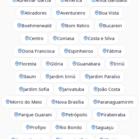
Atiradores
Aventureiro
Boa Vista
Boehmerwald
Bom Retiro
Bucarein
Centro
Comasa
Costa e Silva
Dona Francisca
Espinheiros
Fátima
Floresta
Glória
Guanabara
Iririú
Itaum
Jardim Iririú
Jardim Paraíso
Jardim Sofia
Jarivatuba
João Costa
Morro do Meio
Nova Brasília
Paranaguamirim
Parque Guarani
Petrópolis
Pirabeiraba
Profipo
Rio Bonito
Saguaçu