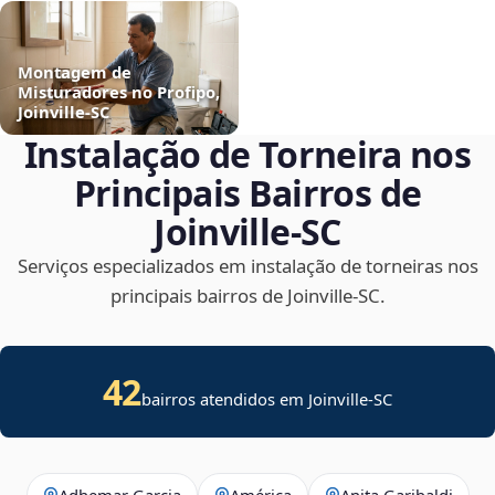
Montagem de
Misturadores no Profipo,
Joinville‑SC
Instalação de Torneira nos
Principais Bairros de
Joinville‑SC
Serviços especializados em instalação de torneiras nos
principais bairros de Joinville‑SC.
42
bairros atendidos em Joinville-SC
Adhemar Garcia
América
Anita Garibaldi