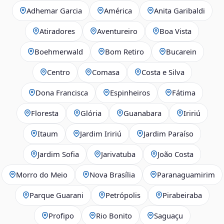
Adhemar Garcia
América
Anita Garibaldi
Atiradores
Aventureiro
Boa Vista
Boehmerwald
Bom Retiro
Bucarein
Centro
Comasa
Costa e Silva
Dona Francisca
Espinheiros
Fátima
Floresta
Glória
Guanabara
Iririú
Itaum
Jardim Iririú
Jardim Paraíso
Jardim Sofia
Jarivatuba
João Costa
Morro do Meio
Nova Brasília
Paranaguamirim
Parque Guarani
Petrópolis
Pirabeiraba
Profipo
Rio Bonito
Saguaçu