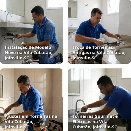
Instalação de Modelo
Troca de Torneiras
Novo na Vila Cubatão,
Antigas na Vila Cubatão,
Joinville‑SC
Joinville‑SC
Ajustes em Torneiras na
Torneiras Gourmet e
Vila Cubatão,
Elétricas na Vila
Joinville‑SC
Cubatão, Joinville‑SC