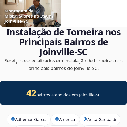
Montagem de
Misturadores no Itaum,
Joinville‑SC
Instalação de Torneira nos
Principais Bairros de
Joinville‑SC
Serviços especializados em instalação de torneiras nos
principais bairros de Joinville‑SC.
42
bairros atendidos em Joinville-SC
Adhemar Garcia
América
Anita Garibaldi