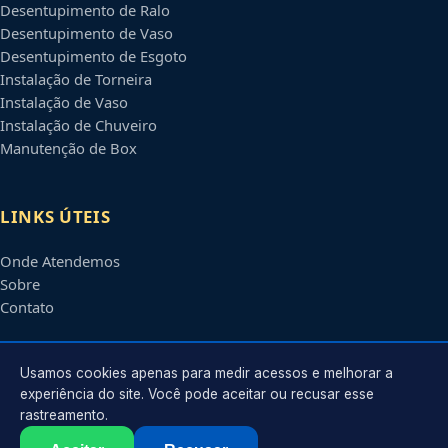
Desentupimento de Ralo
Desentupimento de Vaso
Desentupimento de Esgoto
Instalação de Torneira
Instalação de Vaso
Instalação de Chuveiro
Manutenção de Box
LINKS ÚTEIS
Onde Atendemos
Sobre
Contato
CONTATO
Usamos cookies apenas para medir acessos e melhorar a
experiência do site. Você pode aceitar ou recusar esse
rastreamento.
Atendimento em
Joinville
-
SC
e regiões parceiras
contato@encanadoremjoinville.com.br