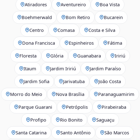
Atiradores
Aventureiro
Boa Vista
Boehmerwald
Bom Retiro
Bucarein
Centro
Comasa
Costa e Silva
Dona Francisca
Espinheiros
Fátima
Floresta
Glória
Guanabara
Iririú
Itaum
Jardim Iririú
Jardim Paraíso
Jardim Sofia
Jarivatuba
João Costa
Morro do Meio
Nova Brasília
Paranaguamirim
Parque Guarani
Petrópolis
Pirabeiraba
Profipo
Rio Bonito
Saguaçu
Santa Catarina
Santo Antônio
São Marcos