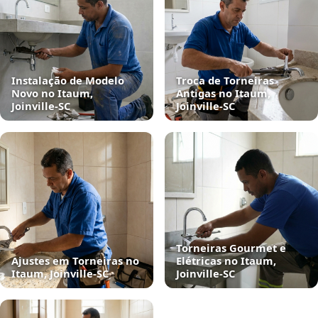
Instalação de Modelo
Troca de Torneiras
Novo no Itaum,
Antigas no Itaum,
Joinville‑SC
Joinville‑SC
Torneiras Gourmet e
Ajustes em Torneiras no
Elétricas no Itaum,
Itaum, Joinville‑SC
Joinville‑SC