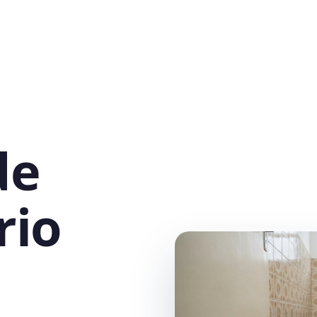
de
rio