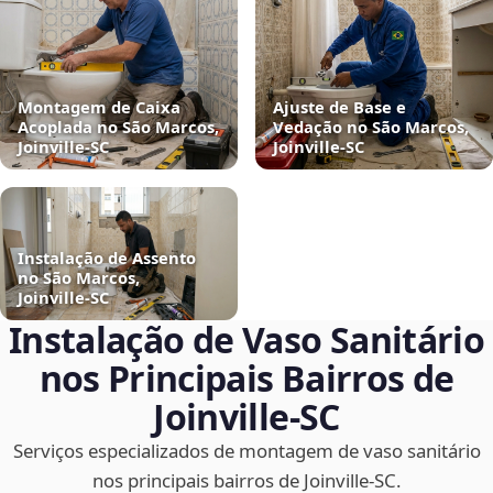
Montagem de Caixa
Ajuste de Base e
Acoplada no São Marcos,
Vedação no São Marcos,
Joinville‑SC
Joinville‑SC
Instalação de Assento
no São Marcos,
Joinville‑SC
Instalação de Vaso Sanitário
nos Principais Bairros de
Joinville‑SC
Serviços especializados de montagem de vaso sanitário
nos principais bairros de Joinville‑SC.