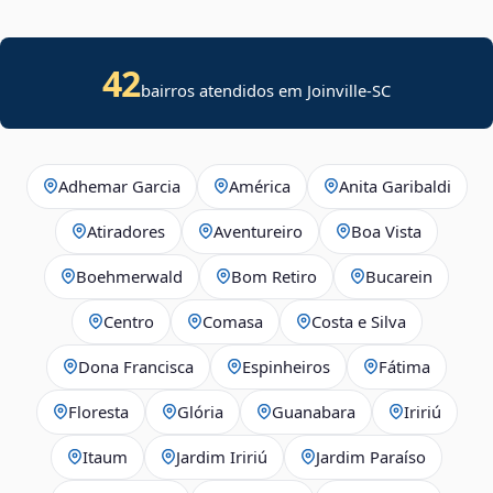
42
bairros atendidos em Joinville-SC
Adhemar Garcia
América
Anita Garibaldi
Atiradores
Aventureiro
Boa Vista
Boehmerwald
Bom Retiro
Bucarein
Centro
Comasa
Costa e Silva
Dona Francisca
Espinheiros
Fátima
Floresta
Glória
Guanabara
Iririú
Itaum
Jardim Iririú
Jardim Paraíso