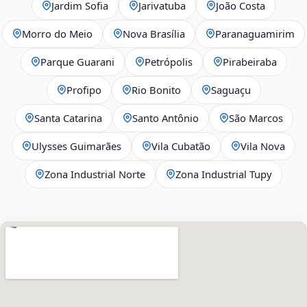
Jardim Sofia
Jarivatuba
João Costa
Morro do Meio
Nova Brasília
Paranaguamirim
Parque Guarani
Petrópolis
Pirabeiraba
Profipo
Rio Bonito
Saguaçu
Santa Catarina
Santo Antônio
São Marcos
Ulysses Guimarães
Vila Cubatão
Vila Nova
Zona Industrial Norte
Zona Industrial Tupy