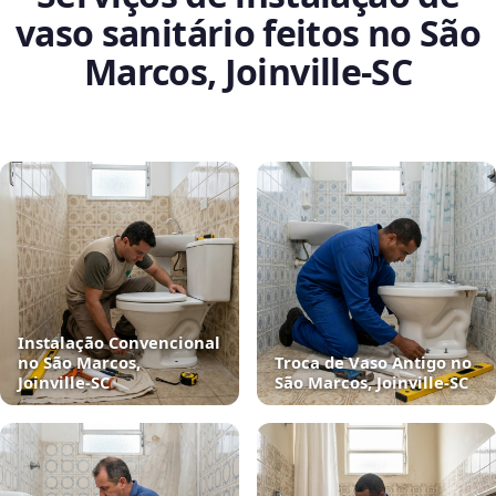
vaso sanitário feitos no São
Marcos, Joinville‑SC
Instalação Convencional
no São Marcos,
Troca de Vaso Antigo no
Joinville‑SC
São Marcos, Joinville‑SC