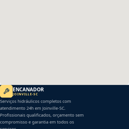
ENCANADOR
JOINVILLE
-
SC
Serviços hidráulicos completos com
atendimento 24h em
Joinville
-
SC
.
Profissionais qualificados, orçamento sem
compromisso e garantia em todos os
serviços.