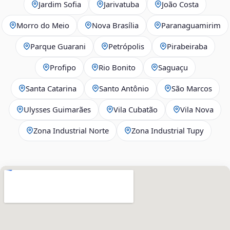
Jardim Sofia
Jarivatuba
João Costa
Morro do Meio
Nova Brasília
Paranaguamirim
Parque Guarani
Petrópolis
Pirabeiraba
Profipo
Rio Bonito
Saguaçu
Santa Catarina
Santo Antônio
São Marcos
Ulysses Guimarães
Vila Cubatão
Vila Nova
Zona Industrial Norte
Zona Industrial Tupy