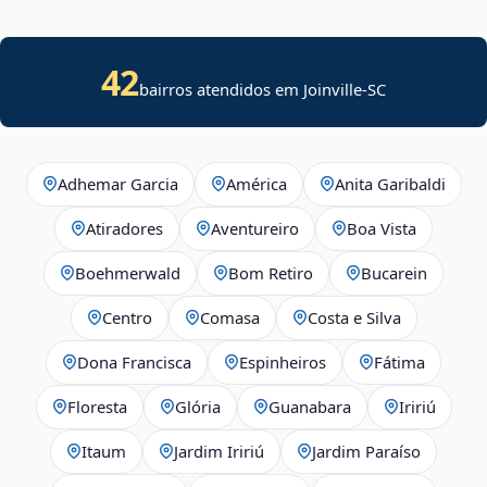
42
bairros atendidos em Joinville-SC
Adhemar Garcia
América
Anita Garibaldi
Atiradores
Aventureiro
Boa Vista
Boehmerwald
Bom Retiro
Bucarein
Centro
Comasa
Costa e Silva
Dona Francisca
Espinheiros
Fátima
Floresta
Glória
Guanabara
Iririú
Itaum
Jardim Iririú
Jardim Paraíso