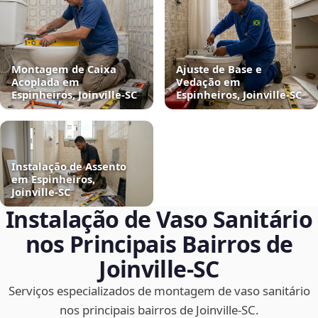
Montagem de Caixa
Ajuste de Base e
Acoplada em
Vedação em
Espinheiros, Joinville‑SC
Espinheiros, Joinville‑SC
Instalação de Assento
em Espinheiros,
Joinville‑SC
Instalação de Vaso Sanitário
nos Principais Bairros de
Joinville‑SC
Serviços especializados de montagem de vaso sanitário
nos principais bairros de Joinville‑SC.