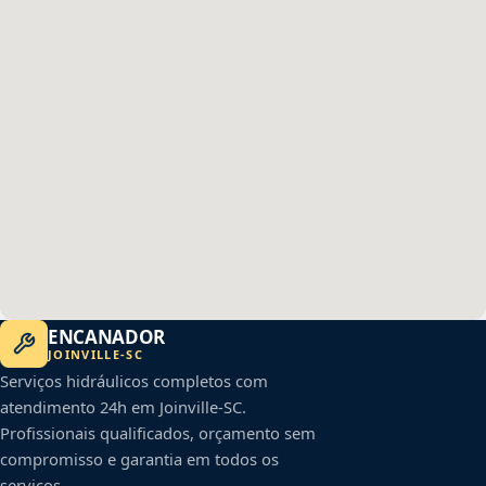
ENCANADOR
JOINVILLE
-
SC
Serviços hidráulicos completos com
atendimento 24h em
Joinville
-
SC
.
Profissionais qualificados, orçamento sem
compromisso e garantia em todos os
serviços.