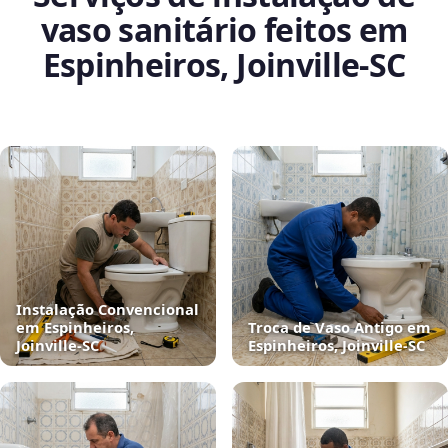
vaso sanitário feitos em
Espinheiros, Joinville‑SC
Instalação Convencional
em Espinheiros,
Troca de Vaso Antigo em
Joinville‑SC
Espinheiros, Joinville‑SC