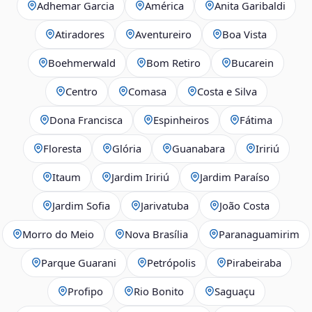
Adhemar Garcia
América
Anita Garibaldi
Atiradores
Aventureiro
Boa Vista
Boehmerwald
Bom Retiro
Bucarein
Centro
Comasa
Costa e Silva
Dona Francisca
Espinheiros
Fátima
Floresta
Glória
Guanabara
Iririú
Itaum
Jardim Iririú
Jardim Paraíso
Jardim Sofia
Jarivatuba
João Costa
Morro do Meio
Nova Brasília
Paranaguamirim
Parque Guarani
Petrópolis
Pirabeiraba
Profipo
Rio Bonito
Saguaçu