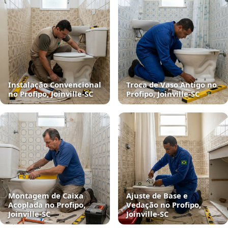
Instalação Convencional
Troca de Vaso Antigo no
no Profipo, Joinville‑SC
Profipo, Joinville‑SC
Montagem de Caixa
Ajuste de Base e
Acoplada no Profipo,
Vedação no Profipo,
Joinville‑SC
Joinville‑SC