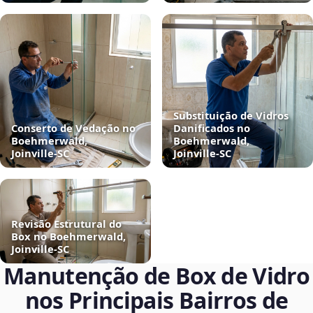
Substituição de Vidros
Conserto de Vedação no
Danificados no
Boehmerwald,
Boehmerwald,
Joinville‑SC
Joinville‑SC
Revisão Estrutural do
Box no Boehmerwald,
Joinville‑SC
Manutenção de Box de Vidro
nos Principais Bairros de