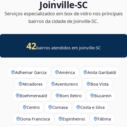
Joinville‑SC
Serviços especializados em box de vidro nos principais
bairros da cidade de Joinville‑SC.
42
bairros atendidos em Joinville-SC
Adhemar Garcia
América
Anita Garibaldi
Atiradores
Aventureiro
Boa Vista
Boehmerwald
Bom Retiro
Bucarein
Centro
Comasa
Costa e Silva
Dona Francisca
Espinheiros
Fátima