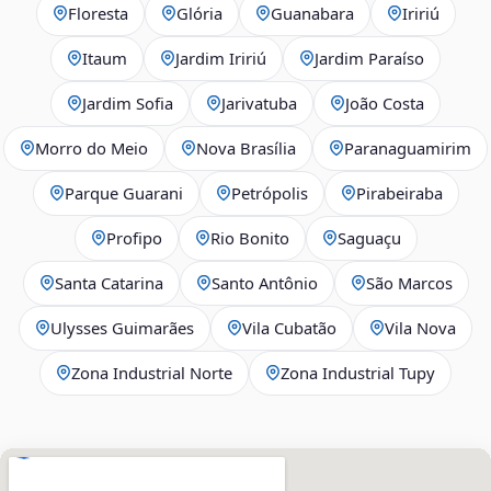
Floresta
Glória
Guanabara
Iririú
Itaum
Jardim Iririú
Jardim Paraíso
Jardim Sofia
Jarivatuba
João Costa
Morro do Meio
Nova Brasília
Paranaguamirim
Parque Guarani
Petrópolis
Pirabeiraba
Profipo
Rio Bonito
Saguaçu
Santa Catarina
Santo Antônio
São Marcos
Ulysses Guimarães
Vila Cubatão
Vila Nova
Zona Industrial Norte
Zona Industrial Tupy