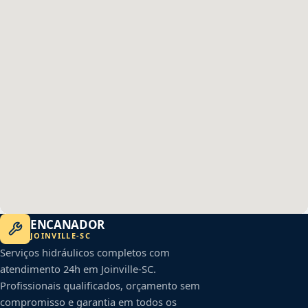
ENCANADOR
JOINVILLE
-
SC
Serviços hidráulicos completos com
atendimento 24h em
Joinville
-
SC
.
Profissionais qualificados, orçamento sem
compromisso e garantia em todos os