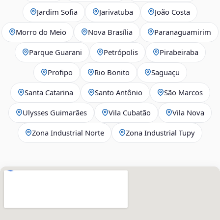
Jardim Sofia
Jarivatuba
João Costa
Morro do Meio
Nova Brasília
Paranaguamirim
Parque Guarani
Petrópolis
Pirabeiraba
Profipo
Rio Bonito
Saguaçu
Santa Catarina
Santo Antônio
São Marcos
Ulysses Guimarães
Vila Cubatão
Vila Nova
Zona Industrial Norte
Zona Industrial Tupy