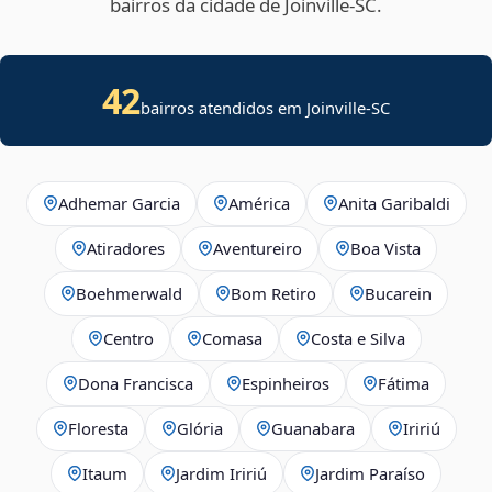
bairros da cidade de Joinville‑SC.
42
bairros atendidos em Joinville-SC
Adhemar Garcia
América
Anita Garibaldi
Atiradores
Aventureiro
Boa Vista
Boehmerwald
Bom Retiro
Bucarein
Centro
Comasa
Costa e Silva
Dona Francisca
Espinheiros
Fátima
Floresta
Glória
Guanabara
Iririú
Itaum
Jardim Iririú
Jardim Paraíso