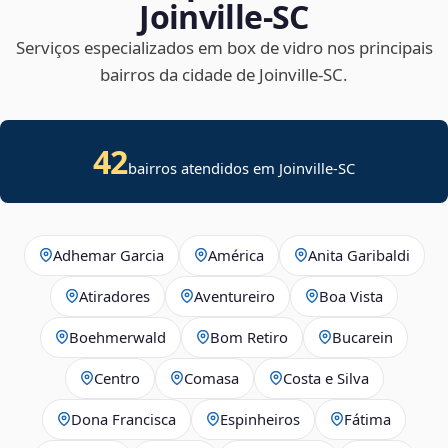
Joinville‑SC
Serviços especializados em box de vidro nos principais
bairros da cidade de Joinville‑SC.
42
bairros atendidos em Joinville-SC
Adhemar Garcia
América
Anita Garibaldi
Atiradores
Aventureiro
Boa Vista
Boehmerwald
Bom Retiro
Bucarein
Centro
Comasa
Costa e Silva
Dona Francisca
Espinheiros
Fátima