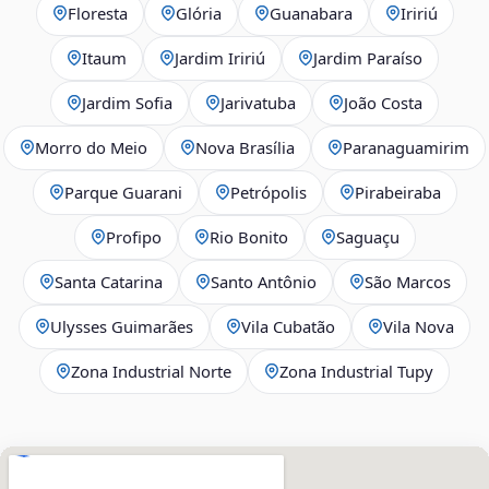
Floresta
Glória
Guanabara
Iririú
Itaum
Jardim Iririú
Jardim Paraíso
Jardim Sofia
Jarivatuba
João Costa
Morro do Meio
Nova Brasília
Paranaguamirim
Parque Guarani
Petrópolis
Pirabeiraba
Profipo
Rio Bonito
Saguaçu
Santa Catarina
Santo Antônio
São Marcos
Ulysses Guimarães
Vila Cubatão
Vila Nova
Zona Industrial Norte
Zona Industrial Tupy