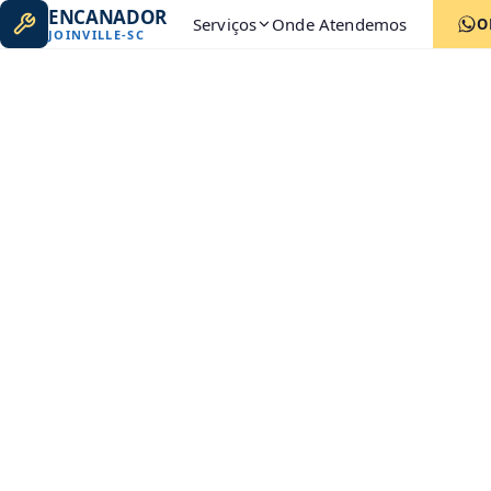
ENCANADOR
Serviços
Onde Atendemos
O
JOINVILLE
-
SC