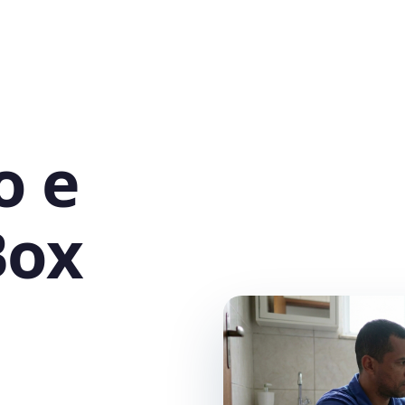
o e
Box