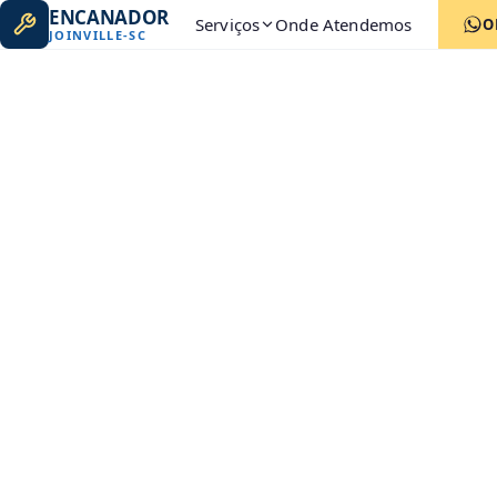
ENCANADOR
Serviços
Onde Atendemos
O
JOINVILLE
-
SC