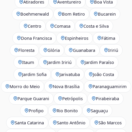
Atiradores
Aventureiro
Boa Vista
Boehmerwald
Bom Retiro
Bucarein
Centro
Comasa
Costa e Silva
Dona Francisca
Espinheiros
Fátima
Floresta
Glória
Guanabara
Iririú
Itaum
Jardim Iririú
Jardim Paraíso
Jardim Sofia
Jarivatuba
João Costa
Morro do Meio
Nova Brasília
Paranaguamirim
Parque Guarani
Petrópolis
Pirabeiraba
Profipo
Rio Bonito
Saguaçu
Santa Catarina
Santo Antônio
São Marcos