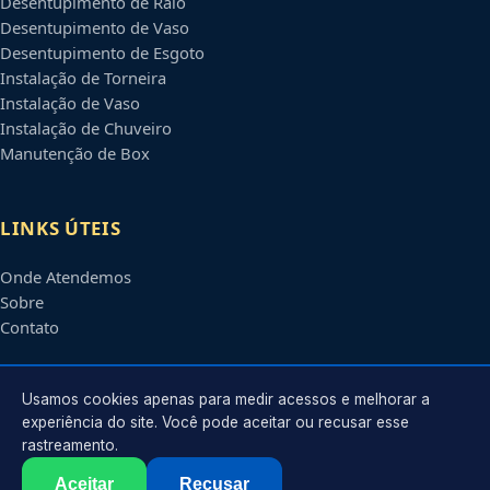
Desentupimento de Ralo
Desentupimento de Vaso
Desentupimento de Esgoto
Instalação de Torneira
Instalação de Vaso
Instalação de Chuveiro
Manutenção de Box
LINKS ÚTEIS
Onde Atendemos
Sobre
Contato
CONTATO
Usamos cookies apenas para medir acessos e melhorar a
experiência do site. Você pode aceitar ou recusar esse
rastreamento.
Atendimento em
Joinville
-
SC
e regiões parceiras
contato@encanadoremjoinville.com.br
Aceitar
Recusar