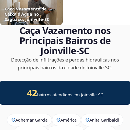
Caça Vazamento de
Caixa d'Água no
Saguaçu, Joinville‑SC
Caça Vazamento nos
Principais Bairros de
Joinville‑SC
Detecção de infiltrações e perdas hidráulicas nos
principais bairros da cidade de Joinville‑SC.
42
bairros atendidos em Joinville-SC
Adhemar Garcia
América
Anita Garibaldi