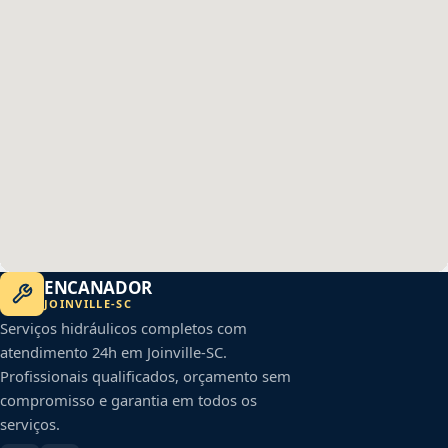
ENCANADOR
JOINVILLE
-
SC
Serviços hidráulicos completos com
atendimento 24h em
Joinville
-
SC
.
Profissionais qualificados, orçamento sem
compromisso e garantia em todos os
serviços.