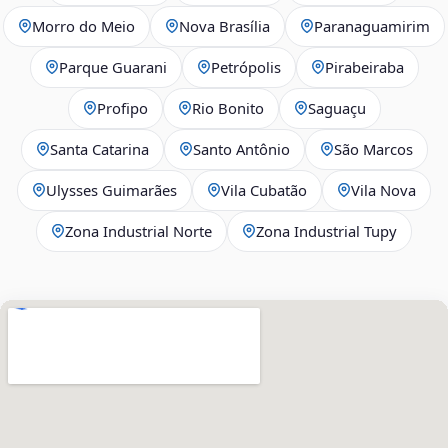
Morro do Meio
Nova Brasília
Paranaguamirim
Parque Guarani
Petrópolis
Pirabeiraba
Profipo
Rio Bonito
Saguaçu
Santa Catarina
Santo Antônio
São Marcos
Ulysses Guimarães
Vila Cubatão
Vila Nova
Zona Industrial Norte
Zona Industrial Tupy