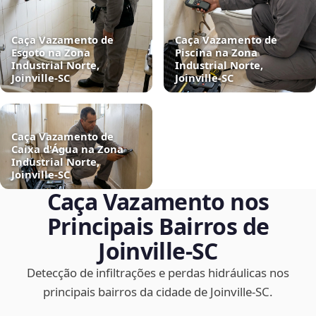
Caça Vazamento de
Caça Vazamento de
Esgoto na Zona
Piscina na Zona
Industrial Norte,
Industrial Norte,
Joinville‑SC
Joinville‑SC
Caça Vazamento de
Caixa d'Água na Zona
Industrial Norte,
Joinville‑SC
Caça Vazamento nos
Principais Bairros de
Joinville‑SC
Detecção de infiltrações e perdas hidráulicas nos
principais bairros da cidade de Joinville‑SC.