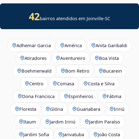
42
bairros atendidos em Joinville-SC
Adhemar Garcia
América
Anita Garibaldi
Atiradores
Aventureiro
Boa Vista
Boehmerwald
Bom Retiro
Bucarein
Centro
Comasa
Costa e Silva
Dona Francisca
Espinheiros
Fátima
Floresta
Glória
Guanabara
Iririú
Itaum
Jardim Iririú
Jardim Paraíso
Jardim Sofia
Jarivatuba
João Costa