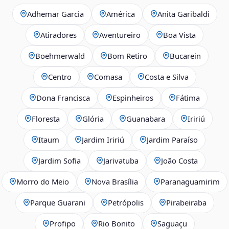
Adhemar Garcia
América
Anita Garibaldi
Atiradores
Aventureiro
Boa Vista
Boehmerwald
Bom Retiro
Bucarein
Centro
Comasa
Costa e Silva
Dona Francisca
Espinheiros
Fátima
Floresta
Glória
Guanabara
Iririú
Itaum
Jardim Iririú
Jardim Paraíso
Jardim Sofia
Jarivatuba
João Costa
Morro do Meio
Nova Brasília
Paranaguamirim
Parque Guarani
Petrópolis
Pirabeiraba
Profipo
Rio Bonito
Saguaçu