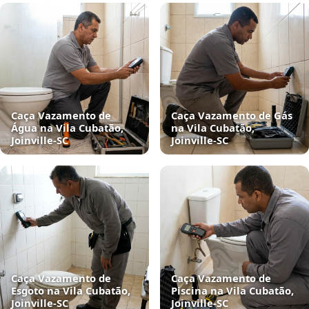
Caça Vazamento de
Caça Vazamento de Gás
Água na Vila Cubatão,
na Vila Cubatão,
Joinville‑SC
Joinville‑SC
Caça Vazamento de
Caça Vazamento de
Esgoto na Vila Cubatão,
Piscina na Vila Cubatão,
Joinville‑SC
Joinville‑SC