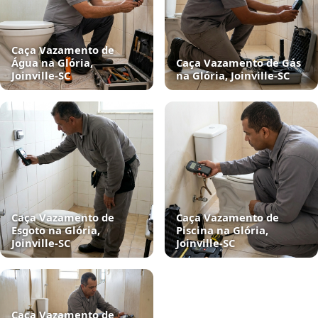
Caça Vazamento de
Água na Glória,
Caça Vazamento de Gás
Joinville‑SC
na Glória, Joinville‑SC
Caça Vazamento de
Caça Vazamento de
Esgoto na Glória,
Piscina na Glória,
Joinville‑SC
Joinville‑SC
Caça Vazamento de