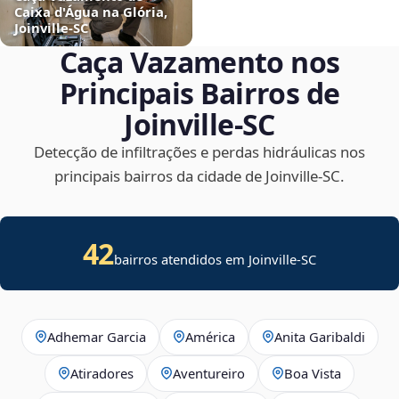
Caixa d'Água na Glória,
Joinville‑SC
Caça Vazamento nos
Principais Bairros de
Joinville‑SC
Detecção de infiltrações e perdas hidráulicas nos
principais bairros da cidade de Joinville‑SC.
42
bairros atendidos em Joinville-SC
Adhemar Garcia
América
Anita Garibaldi
Atiradores
Aventureiro
Boa Vista