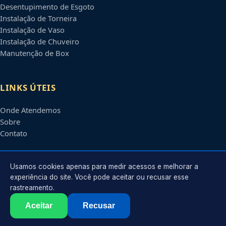
Desentupimento de Esgoto
Instalação de Torneira
Instalação de Vaso
Instalação de Chuveiro
Manutenção de Box
LINKS ÚTEIS
Onde Atendemos
Sobre
Contato
CONTATO
Usamos cookies apenas para medir acessos e melhorar a
experiência do site. Você pode aceitar ou recusar esse
rastreamento.
Atendimento em
Joinville
-
SC
e regiões parceiras
contato@encanadoremjoinville.com.br
Aceitar
Recusar
©
2026
Encanador em
Joinville
-
SC
. Todos os direitos reservados.
Política de Privacidade
·
Termos de Uso
·
Sitemap