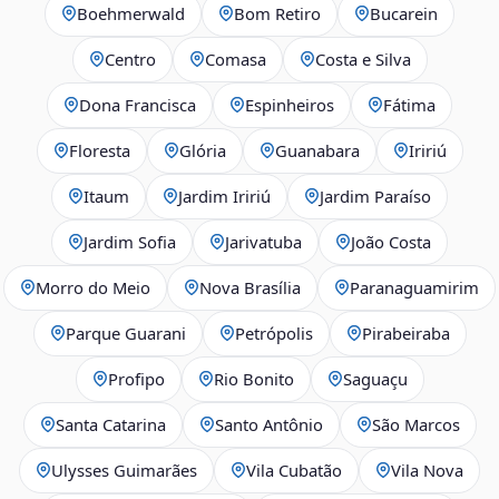
Boehmerwald
Bom Retiro
Bucarein
Centro
Comasa
Costa e Silva
Dona Francisca
Espinheiros
Fátima
Floresta
Glória
Guanabara
Iririú
Itaum
Jardim Iririú
Jardim Paraíso
Jardim Sofia
Jarivatuba
João Costa
Morro do Meio
Nova Brasília
Paranaguamirim
Parque Guarani
Petrópolis
Pirabeiraba
Profipo
Rio Bonito
Saguaçu
Santa Catarina
Santo Antônio
São Marcos
Ulysses Guimarães
Vila Cubatão
Vila Nova