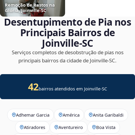
Remoção de Restos na
Glória, Joinville‑SC
Desentupimento de Pia nos
Principais Bairros de
Joinville‑SC
Serviços completos de desobstrução de pias nos
principais bairros da cidade de Joinville‑SC.
42
bairros atendidos em Joinville-SC
Adhemar Garcia
América
Anita Garibaldi
Atiradores
Aventureiro
Boa Vista