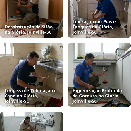
Liberação em Pias e
Desobstrução de Sifão
Tanques na Glória,
na Glória, Joinville‑SC
Joinville‑SC
Limpeza de Tubulação e
Higienização Profunda
Cano na Glória,
de Gordura na Glória,
Joinville‑SC
Joinville‑SC