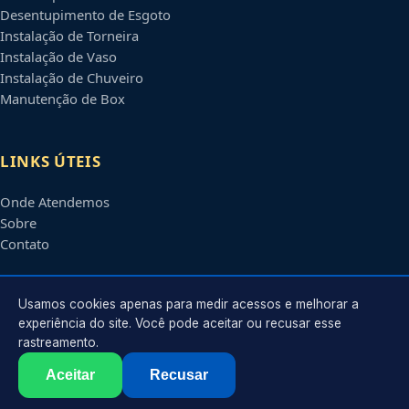
Desentupimento de Esgoto
Instalação de Torneira
Instalação de Vaso
Instalação de Chuveiro
Manutenção de Box
LINKS ÚTEIS
Onde Atendemos
Sobre
Contato
CONTATO
Usamos cookies apenas para medir acessos e melhorar a
experiência do site. Você pode aceitar ou recusar esse
rastreamento.
Atendimento em
Joinville
-
SC
e regiões parceiras
contato@encanadoremjoinville.com.br
Aceitar
Recusar
©
2026
Encanador em
Joinville
-
SC
. Todos os direitos reservados.
Política de Privacidade
·
Termos de Uso
·
Sitemap