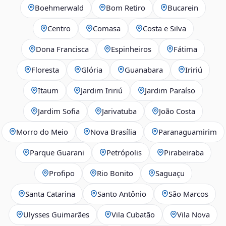
Boehmerwald
Bom Retiro
Bucarein
Centro
Comasa
Costa e Silva
Dona Francisca
Espinheiros
Fátima
Floresta
Glória
Guanabara
Iririú
Itaum
Jardim Iririú
Jardim Paraíso
Jardim Sofia
Jarivatuba
João Costa
Morro do Meio
Nova Brasília
Paranaguamirim
Parque Guarani
Petrópolis
Pirabeiraba
Profipo
Rio Bonito
Saguaçu
Santa Catarina
Santo Antônio
São Marcos
Ulysses Guimarães
Vila Cubatão
Vila Nova