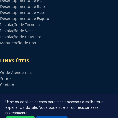
Desentupimento de Pia
Desentupimento de Ralo
Desentupimento de Vaso
Desentupimento de Esgoto
Instalação de Torneira
Instalação de Vaso
Instalação de Chuveiro
Manutenção de Box
LINKS ÚTEIS
Onde Atendemos
Sobre
Contato
CONTATO
Usamos cookies apenas para medir acessos e melhorar a
experiência do site. Você pode aceitar ou recusar esse
rastreamento.
Atendimento em
Joinville
-
SC
e regiões parceiras