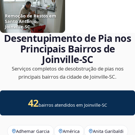
Remoção de Restos em
Santo Antônio,
Joinville‑SC
Desentupimento de Pia nos
Principais Bairros de
Joinville‑SC
Serviços completos de desobstrução de pias nos
principais bairros da cidade de Joinville‑SC.
42
bairros atendidos em Joinville-SC
Adhemar Garcia
América
Anita Garibaldi