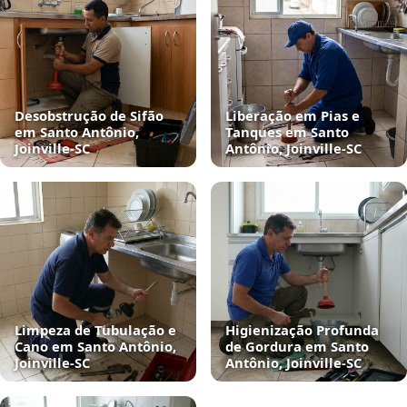
Desobstrução de Sifão
Liberação em Pias e
em Santo Antônio,
Tanques em Santo
Joinville‑SC
Antônio, Joinville‑SC
Limpeza de Tubulação e
Higienização Profunda
Cano em Santo Antônio,
de Gordura em Santo
Joinville‑SC
Antônio, Joinville‑SC