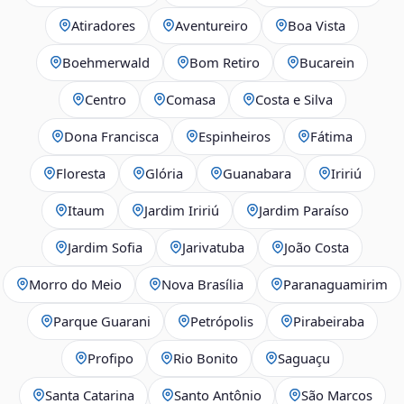
Atiradores
Aventureiro
Boa Vista
Boehmerwald
Bom Retiro
Bucarein
Centro
Comasa
Costa e Silva
Dona Francisca
Espinheiros
Fátima
Floresta
Glória
Guanabara
Iririú
Itaum
Jardim Iririú
Jardim Paraíso
Jardim Sofia
Jarivatuba
João Costa
Morro do Meio
Nova Brasília
Paranaguamirim
Parque Guarani
Petrópolis
Pirabeiraba
Profipo
Rio Bonito
Saguaçu
Santa Catarina
Santo Antônio
São Marcos