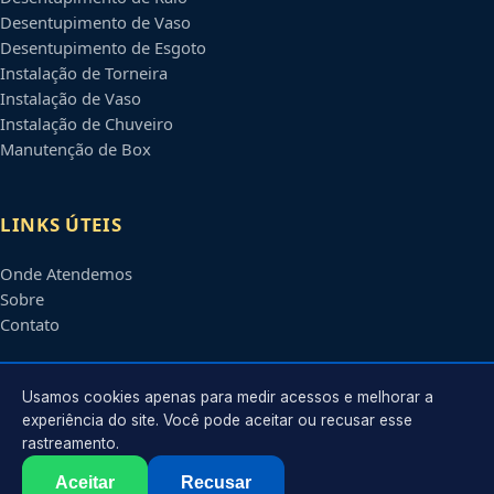
Desentupimento de Vaso
Desentupimento de Esgoto
Instalação de Torneira
Instalação de Vaso
Instalação de Chuveiro
Manutenção de Box
LINKS ÚTEIS
Onde Atendemos
Sobre
Contato
CONTATO
Usamos cookies apenas para medir acessos e melhorar a
experiência do site. Você pode aceitar ou recusar esse
rastreamento.
Atendimento em
Joinville
-
SC
e regiões parceiras
contato@encanadoremjoinville.com.br
Aceitar
Recusar