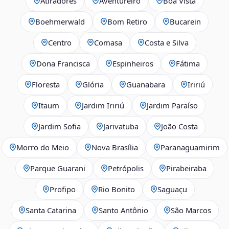
Atiradores
Aventureiro
Boa Vista
Boehmerwald
Bom Retiro
Bucarein
Centro
Comasa
Costa e Silva
Dona Francisca
Espinheiros
Fátima
Floresta
Glória
Guanabara
Iririú
Itaum
Jardim Iririú
Jardim Paraíso
Jardim Sofia
Jarivatuba
João Costa
Morro do Meio
Nova Brasília
Paranaguamirim
Parque Guarani
Petrópolis
Pirabeiraba
Profipo
Rio Bonito
Saguaçu
Santa Catarina
Santo Antônio
São Marcos