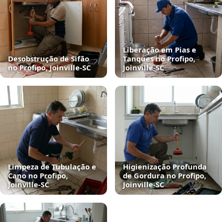
Liberação em Pias e
Desobstrução de Sifão
Tanques no Profipo,
no Profipo, Joinville‑SC
Joinville‑SC
Limpeza de Tubulação e
Higienização Profunda
Cano no Profipo,
de Gordura no Profipo,
Joinville‑SC
Joinville‑SC