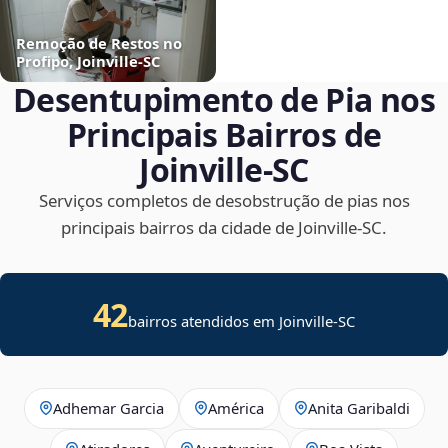
Remoção de Restos no
Profipo, Joinville‑SC
Desentupimento de Pia nos
Principais Bairros de
Joinville‑SC
Serviços completos de desobstrução de pias nos
principais bairros da cidade de Joinville‑SC.
42
bairros atendidos em Joinville-SC
Adhemar Garcia
América
Anita Garibaldi