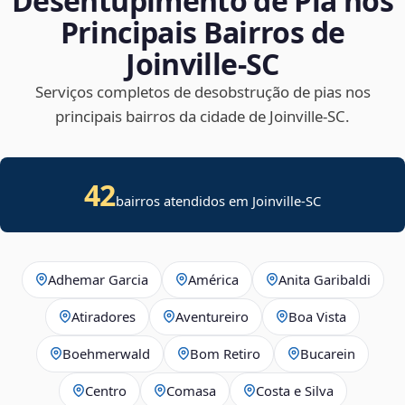
Desentupimento de Pia nos
Principais Bairros de
Joinville‑SC
Serviços completos de desobstrução de pias nos
principais bairros da cidade de Joinville‑SC.
42
bairros atendidos em Joinville-SC
Adhemar Garcia
América
Anita Garibaldi
Atiradores
Aventureiro
Boa Vista
Boehmerwald
Bom Retiro
Bucarein
Centro
Comasa
Costa e Silva