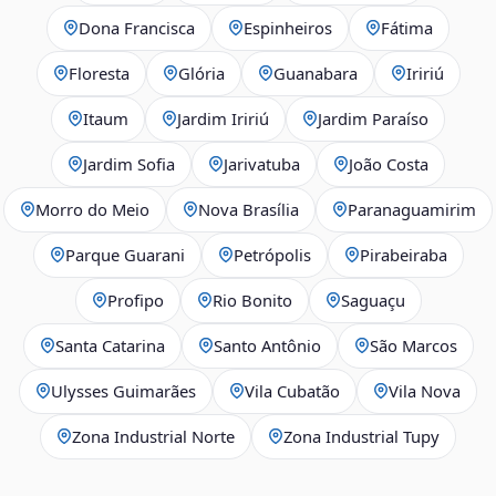
Dona Francisca
Espinheiros
Fátima
Floresta
Glória
Guanabara
Iririú
Itaum
Jardim Iririú
Jardim Paraíso
Jardim Sofia
Jarivatuba
João Costa
Morro do Meio
Nova Brasília
Paranaguamirim
Parque Guarani
Petrópolis
Pirabeiraba
Profipo
Rio Bonito
Saguaçu
Santa Catarina
Santo Antônio
São Marcos
Ulysses Guimarães
Vila Cubatão
Vila Nova
Zona Industrial Norte
Zona Industrial Tupy