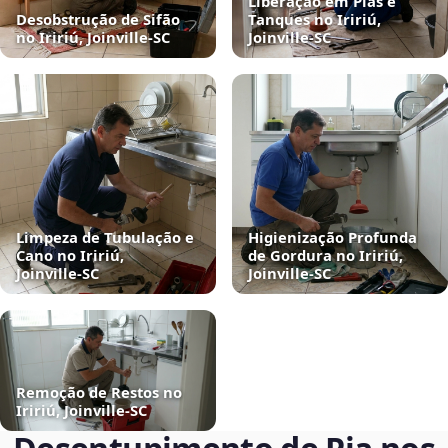
Liberação em Pias e
Desobstrução de Sifão
Tanques no Iririú,
no Iririú, Joinville‑SC
Joinville‑SC
Limpeza de Tubulação e
Higienização Profunda
Cano no Iririú,
de Gordura no Iririú,
Joinville‑SC
Joinville‑SC
Remoção de Restos no
Iririú, Joinville‑SC