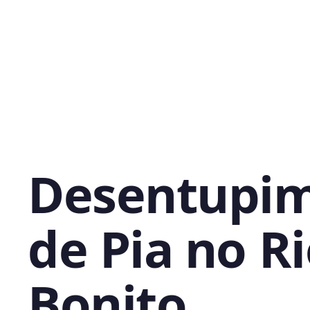
Desentupi
de Pia no R
Bonito,