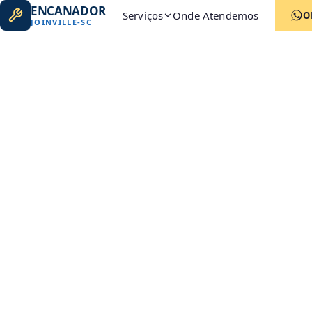
ENCANADOR
Serviços
Onde Atendemos
O
JOINVILLE
-
SC